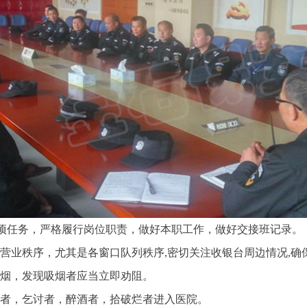
项任务，严格履行岗位职责，做好本职工作，做好交接班记录。
营业秩序，尤其是各窗口队列秩序,密切关注收银台周边情况,
吸烟，发现吸烟者应当立即劝阻。
患者，乞讨者，醉酒者，拾破烂者进入医院。