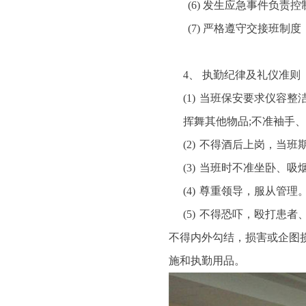
(6)
发生应急事件负责控
(7)
严格遵守交接班制度
4、
执勤纪律及礼仪准
(1)
当班保安要求仪容整
挥舞其他物品;不准袖手
(2)
不得酒后上岗，当班
(3)
当班时不准坐卧、吸
(4)
尊重领导，服从管理
(5)
不得恐吓，殴打患者
不得内外勾结，损害或企图
施和执勤用品。