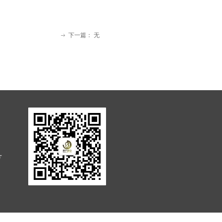
下一篇：
无
ꁹ
号