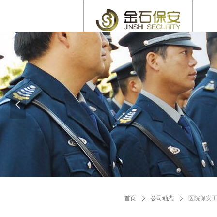
넳
首页
ꄲ
公司动态
ꄲ
医院保安工