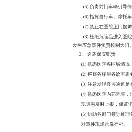
(5)
负责前门车辆引导
(6)
指挥自行车、摩托
(7)
禁止在医院正门摆
(8)
杜绝危险品进入医院
发生应急事件负责控制大门
3、
巡逻保安职责
(1)
熟悉医院各区域情况
(2)
巡察各楼层各诊室患
(3)
注意发现楼层通道是
(4)
熟悉医院内部环境，
现隐患及时上报，保证
(5)
协助各部门领导处理
对事件现场录像存档。