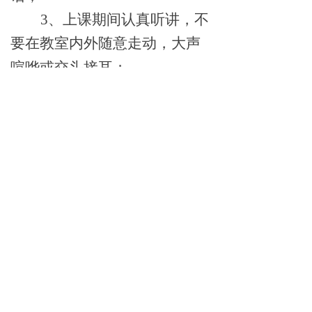
3
、上课期间认真听讲，不
要在教室内外随意走动，大声
喧哗或交头接耳；
4
、保持环境卫生，不要随
地吐痰，乱扔垃圾，上课期间
严禁抽烟；
5
、培训期间必须爱护公共
财物，故意损坏公共财物者除
照价赔偿外，还将视情况处
罚。
6
、培训期间，不得饮酒，
一旦出现饮酒情况，立即终止
培训。